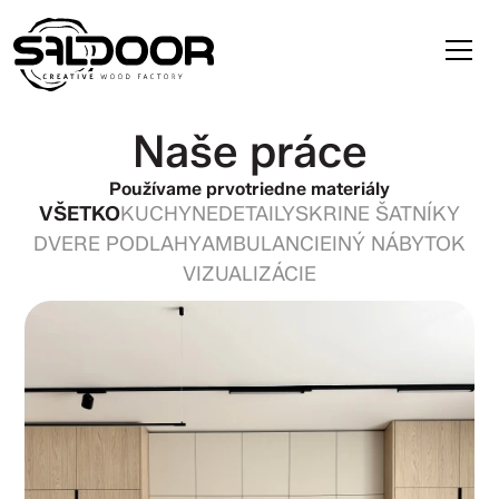
Naše práce
Používame prvotriedne materiály
VŠETKO
KUCHYNE
DETAILY
SKRINE ŠATNÍKY
DVERE PODLAHY
AMBULANCIE
INÝ NÁBYTOK
VIZUALIZÁCIE