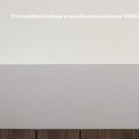
O firme
Materiály
Naše práce
Vizualizácie
Cenník OSB
K