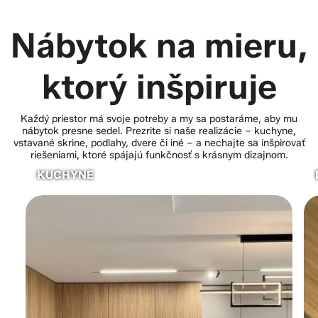
Nábytok na mieru,
ktorý inšpiruje
Každý priestor má svoje potreby a my sa postaráme, aby mu
nábytok presne sedel. Prezrite si naše realizácie – kuchyne,
vstavané skrine, podlahy, dvere či iné – a nechajte sa inšpirovať
riešeniami, ktoré spájajú funkčnosť s krásnym dizajnom.
KUCHYNE