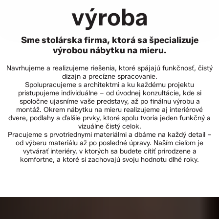
výroba
Sme stolárska firma, ktorá sa špecializuje
výrobou nábytku na mieru.
Navrhujeme a realizujeme riešenia, ktoré spájajú funkčnosť, čistý
dizajn a precízne spracovanie.
Spolupracujeme s architektmi a ku každému projektu
pristupujeme individuálne – od úvodnej konzultácie, kde si
spoločne ujasníme vaše predstavy, až po finálnu výrobu a
montáž. Okrem nábytku na mieru realizujeme aj interiérové
dvere, podlahy a ďalšie prvky, ktoré spolu tvoria jeden funkčný a
vizuálne čistý celok.
Pracujeme s prvotriednymi materiálmi a dbáme na každý detail –
od výberu materiálu až po posledné úpravy. Naším cieľom je
vytvárať interiéry, v ktorých sa budete cítiť prirodzene a
komfortne, a ktoré si zachovajú svoju hodnotu dlhé roky.