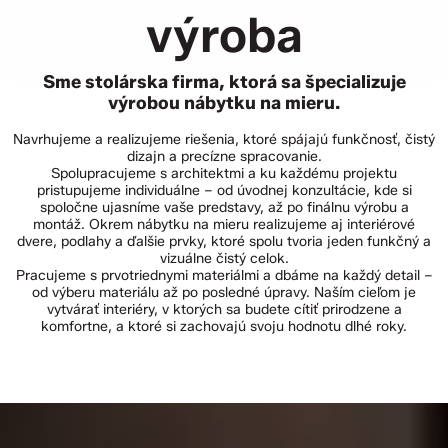
výroba
Sme stolárska firma, ktorá sa špecializuje
výrobou nábytku na mieru.
Navrhujeme a realizujeme riešenia, ktoré spájajú funkčnosť, čistý
dizajn a precízne spracovanie.
Spolupracujeme s architektmi a ku každému projektu
pristupujeme individuálne – od úvodnej konzultácie, kde si
spoločne ujasníme vaše predstavy, až po finálnu výrobu a
montáž. Okrem nábytku na mieru realizujeme aj interiérové
dvere, podlahy a ďalšie prvky, ktoré spolu tvoria jeden funkčný a
vizuálne čistý celok.
Pracujeme s prvotriednymi materiálmi a dbáme na každý detail –
od výberu materiálu až po posledné úpravy. Naším cieľom je
vytvárať interiéry, v ktorých sa budete cítiť prirodzene a
komfortne, a ktoré si zachovajú svoju hodnotu dlhé roky.