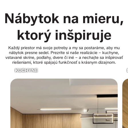
Nábytok na mieru,
ktorý inšpiruje
Každý priestor má svoje potreby a my sa postaráme, aby mu
nábytok presne sedel. Prezrite si naše realizácie – kuchyne,
vstavané skrine, podlahy, dvere či iné – a nechajte sa inšpirovať
riešeniami, ktoré spájajú funkčnosť s krásnym dizajnom.
KUCHYNE